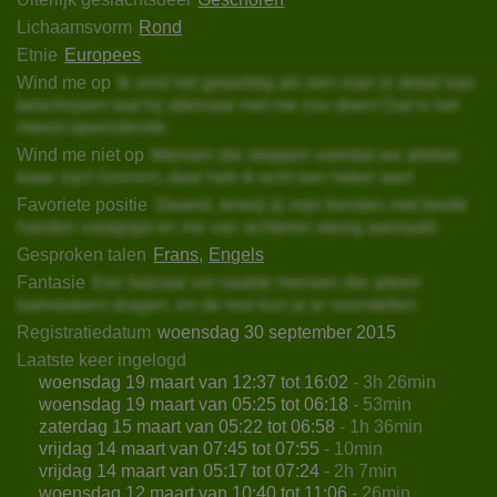
Lichaamsvorm
Rond
Etnie
Europees
Wind me op
Ik vind het geweldig als een man in detail kan
beschrijven wat hij allemaal met me zou doen! Dat is het
meest opwindende.
Wind me niet op
Mensen die stoppen voordat we allebei
klaar zijn! Grrrrrrrrr, daar heb ik echt een hekel aan!
Favoriete positie
Staand, terwijl jij mijn borsten met beide
handen vastgrijpt en me van achteren stevig aanraakt.
Gesproken talen
Frans
Engels
Fantasie
Een balzaal vol naakte mensen die alleen
balmaskers dragen, en de rest kun je je voorstellen.
Registratiedatum
woensdag 30 september 2015
Laatste keer ingelogd
woensdag 19 maart van 12:37 tot 16:02
- 3h 26min
woensdag 19 maart van 05:25 tot 06:18
- 53min
zaterdag 15 maart van 05:22 tot 06:58
- 1h 36min
vrijdag 14 maart van 07:45 tot 07:55
- 10min
vrijdag 14 maart van 05:17 tot 07:24
- 2h 7min
woensdag 12 maart van 10:40 tot 11:06
- 26min