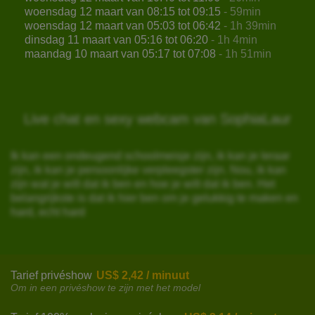
woensdag 12 maart van 08:15 tot 09:15
- 59min
woensdag 12 maart van 05:03 tot 06:42
- 1h 39min
dinsdag 11 maart van 05:16 tot 06:20
- 1h 4min
maandag 10 maart van 05:17 tot 07:08
- 1h 51min
Live chat en sexy webcam van SophiaLaur
Ik kan een ondeugend schoolmeisje zijn, ik kan je leraar
zijn, ik kan je persoonlijke verpleegster zijn. Nou, ik kan
zijn wat je wilt dat ik ben en hoe je wilt dat ik ben. Het
belangrijkste is dat ik hier ben om je gelukkig te maken en
hard, echt hard
Tarief privéshow
US$ 2,42 / minuut
Om in een privéshow te zijn met het model