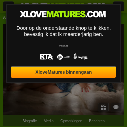
Webcams Lives
Rijpe vrouwen
Sophialaur
Door op de onderstaande knop te klikken,
SophiaLaur
bevestig ik dat ik meerderjarig ben.
Uitloggen
Verlaat
XloveMatures binnengaan
Biografie
Media
Opmerkingen
Berichten