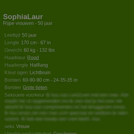
atinMadura
RazziSwettt
SandraSunrise
MiaCapr
SophiaLaur
Rijpe vrouwen - 50 jaar
Leeftijd
50 jaar
Lengte
170 cm - 67 in
Gewicht
60 kg - 132 lbs
Haarkleur
Rood
Haarlengte
Halflang
Kleur ogen
Lichtbruin
Borsten
60-90-90 cm - 24-35-35 in
Borsten
Grote tieten
Seksuele voorkeur
Ik hou van cam2cam met een man. Het
maakt me zo opgewonden om te zien dat je het voor me
streelt! Ik hou van complimenten en het teruggeven ervan.
Ik hou ervan om een man zich speciaal en welkom te laten
voelen. Ik heb een beetje een voet fetish, hou
seks
Vrouw
Uiterlijk geslachtsdeel
Geschoren