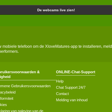
De webcams live zien!
mobiele telefoon om de XloveMatures-app te installeren, meldi
performers.
ruikersvoorwaarden &
ONLINE-Chat-Support
ligheid
Help
emene Gebruikersvoorwaarden
Chat Support 24/7
vacybeleid
Contact
formiteit
Melding van inhoud
kies
klaring van naleving van de