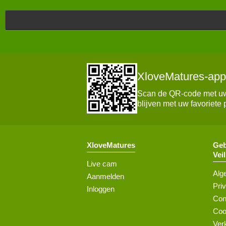
XloveMatures-app
Scan de QR-code met uw 
blijven met uw favoriete 
XloveMatures
Geb
Vei
Live cam
Alg
Aanmelden
Pri
Inloggen
Con
Coo
Ver