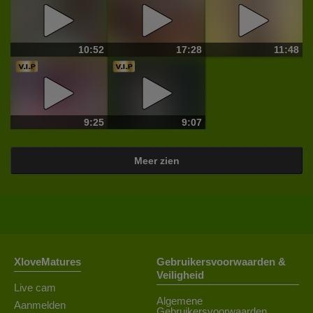
10:52
17:28
11:48
9:25
9:07
Meer zien
XloveMatures
Gebruikersvoorwaarden &
Veiligheid
Live cam
Algemene
Aanmelden
Gebruikersvoorwaarden