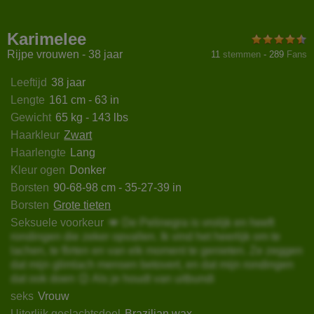
xxyVelure
MatureVivian
DreamyShirley
BlondP
Karimelee
Rijpe vrouwen - 38 jaar
11
stemmen
-
289
Fans
Leeftijd
38 jaar
Lengte
161 cm - 63 in
Gewicht
65 kg - 143 lbs
Haarkleur
Zwart
Haarlengte
Lang
Kleur ogen
Donker
Borsten
90-68-98 cm - 35-27-39 in
Borsten
Grote tieten
Seksuele voorkeur
💋 De Pelinegra is vrolijk en heeft
rondingen die zeker opvallen. Ik vind het heerlijk om te
lachen, te flirten en van elk moment te genieten. Ze zeggen
dat mijn glimlach mensen betovert, en dat mijn rondingen
dat ook doen 😉 Als je houdt van uitbundi
seks
Vrouw
Uiterlijk geslachtsdeel
Brazilian wax