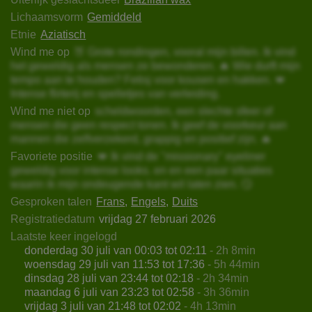
Lichaamsvorm
Gemiddeld
Etnie
Aziatisch
Wind me op
🍑 Grote rondingen, vooral mijn billen. Ik vind
het geweldig als mensen ze bewonderen. 🔥 Wie durft mijn
tempo aan te houden? Fetisj voor kousen en hakken. 💋
Intense flirterij en spelletjes van verleiding.
Wind me niet op
scheldwoorden, een slechte sfeer of
mensen die geen respect tonen. Ik geef de voorkeur aan
mannen die zelfverzekerd, grappig en positief zijn. 🔥
Favoriete positie
💋 Ik vind de "missionary" eyeliner
geweldig voor intense looks. en en een paar situaties
waarin ik mijn ondeugende kant wil laten zien. 😏
Gesproken talen
Frans
Engels
Duits
Registratiedatum
vrijdag 27 februari 2026
Laatste keer ingelogd
donderdag 30 juli van 00:03 tot 02:11
- 2h 8min
woensdag 29 juli van 11:53 tot 17:36
- 5h 44min
dinsdag 28 juli van 23:44 tot 02:18
- 2h 34min
maandag 6 juli van 23:23 tot 02:58
- 3h 36min
vrijdag 3 juli van 21:48 tot 02:02
- 4h 13min