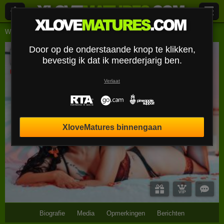
Webcams Lives
Rijpe vrouwen
Karimelee
Door op de onderstaande knop te klikken,
Karimelee
bevestig ik dat ik meerderjarig ben.
Uitloggen
Verlaat
XloveMatures binnengaan
Biografie
Media
Opmerkingen
Berichten