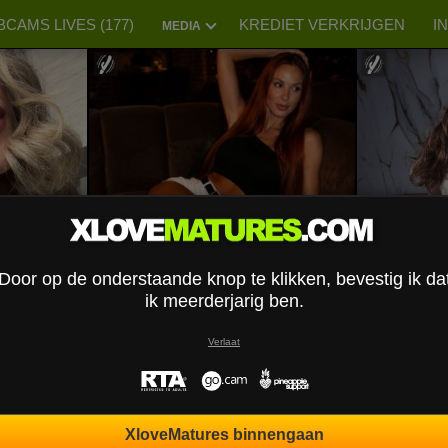
CAMS LIVES (
177
)
KREDIET VERKRIJGEN
I
MEDIA
rr
MiraGi
Door op de onderstaande knop te klikken, bevestig ik da
ik meerderjarig ben.
Verlaat
XloveMatures binnengaan
LilithAmoth