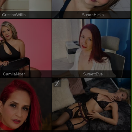
CristinaWillis
SusanHicks
CamilaNoer
SweettEve