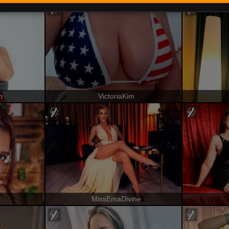
n
VictoriaKim
MissEmaDivine