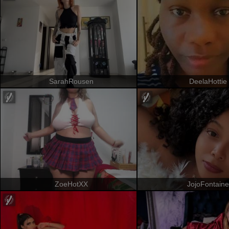
SarahRousen
DeelaHottie
ZoeHotXX
JojoFontaine