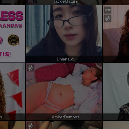
JackieMature
Dhiana69
s
AmberDemons