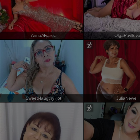
AnnaAlvarez
OlgaPavllov
SweetNaugthyHot
JuliaNewell