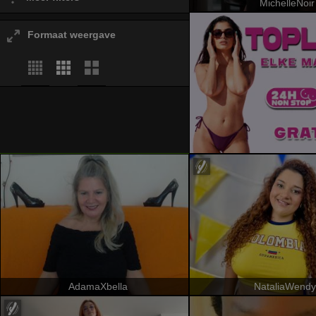
MichelleNoir
Formaat weergave
AdamaXbella
NataliaWendy