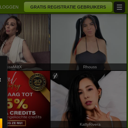
NLOGGEN
GRATIS REGISTRATIE GEBRUIKERS
IssaMilfX
Rhouss
t
KattyRivera