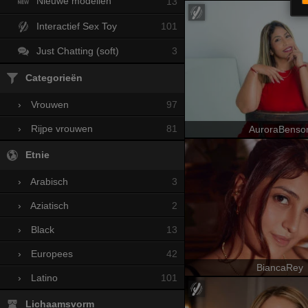
Nieuwe modellen
13
Interactief Sex Toy
101
Just Chatting (soft)
3
Categorieën
97
›
Vrouwen
81
›
Rijpe vrouwen
AuroraBenso
Etnie
3
›
Arabisch
2
›
Aziatisch
13
›
Black
42
›
Europees
BiancaRey
101
›
Latino
Lichaamsvorm