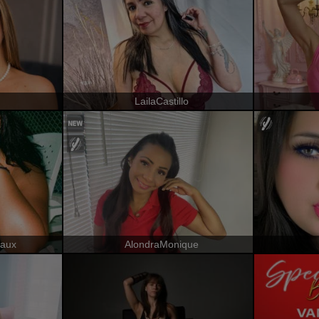
LailaCastillo
eaux
AlondraMonique