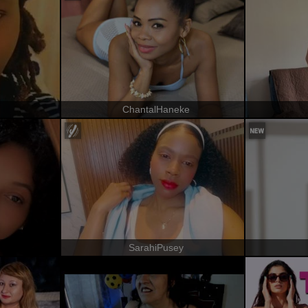
ChantalHaneke
SarahiPusey