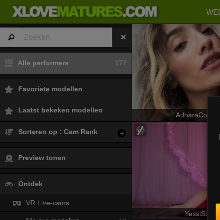
WEB
Alle performers
177
Favoriete modellen
Laatst bekeken modellen
AdharaCoope
Sorteren op : Cam Rank
+
Preview tonen
Ontdek
VR Live-cams
YessiSoto