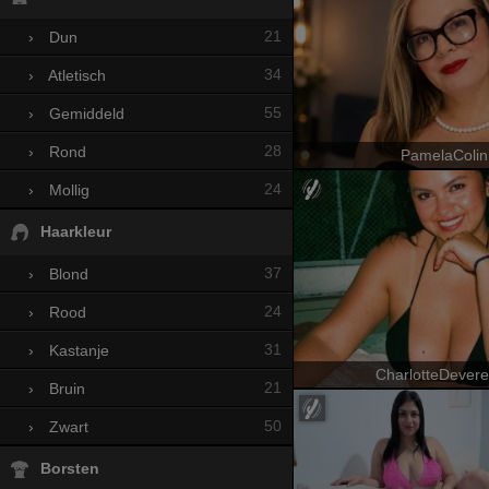
21
›
Dun
34
›
Atletisch
55
›
Gemiddeld
28
›
Rond
PamelaColin
24
›
Mollig
Haarkleur
37
›
Blond
24
›
Rood
31
›
Kastanje
CharlotteDever
21
›
Bruin
50
›
Zwart
Borsten