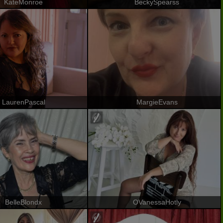
KateMonroe
BeckySpearss
LaurenPascal
MargieEvans
BelleBlondx
OVanessaHotly