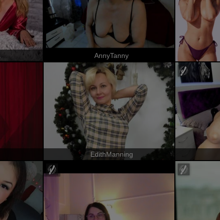
a
AnnyTanny
EdithManning