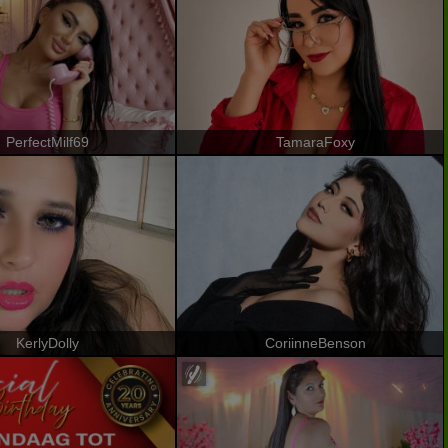
PerfectMilf69
TamaraFoxy
KerlyDolly
CoriinneBenson