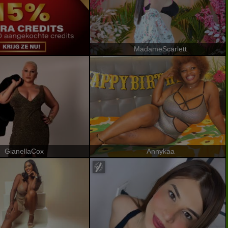
MadameScarlett
GianellaCox
Annykaa