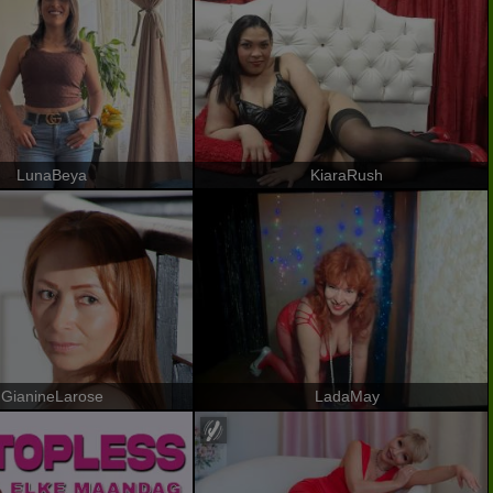
LunaBeya
KiaraRush
GianineLarose
LadaMay