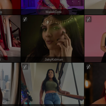
ro
MalakCote
i
JakyKidman