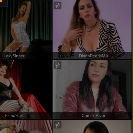
LexySinner
DianaPearlsMilf
ElenaHart
CamilleRiver