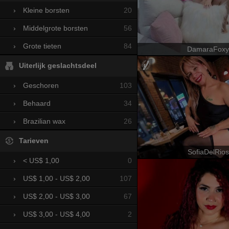
20
›
Kleine borsten
56
›
Middelgrote borsten
84
›
Grote tieten
DamaraFoxy
Uiterlijk geslachtsdeel
103
›
Geschoren
34
›
Behaard
26
›
Brazilian wax
Tarieven
SofiaDelRios
0
›
< US$ 1,00
107
›
US$ 1,00 - US$ 2,00
67
›
US$ 2,00 - US$ 3,00
2
›
US$ 3,00 - US$ 4,00