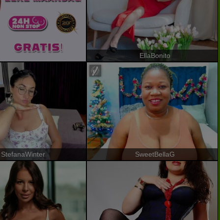
EllaBonito
StefanaWinter
SweetBellaG