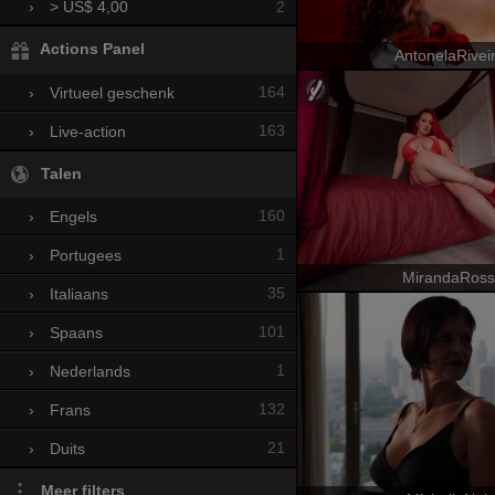
2
›
> US$ 4,00
Actions Panel
AntonelaRivei
164
›
Virtueel geschenk
163
›
Live-action
Talen
160
›
Engels
1
›
Portugees
MirandaRoss
35
›
Italiaans
101
›
Spaans
1
›
Nederlands
132
›
Frans
21
›
Duits
Meer filters