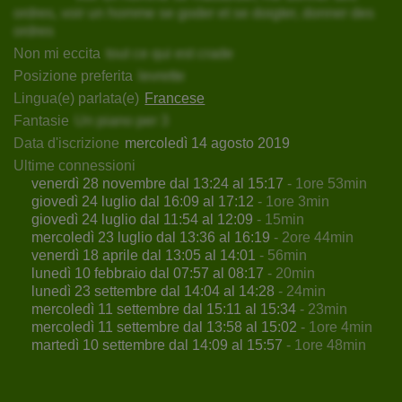
ordres, voir un homme se goder et se doigter, donner des
ordres
Non mi eccita
tout ce qui est crade
Posizione preferita
levrette
Lingua(e) parlata(e)
Francese
Fantasie
Un piano per 3
Data d'iscrizione
mercoledì 14 agosto 2019
Ultime connessioni
venerdì 28 novembre dal 13:24 al 15:17
- 1ore 53min
giovedì 24 luglio dal 16:09 al 17:12
- 1ore 3min
giovedì 24 luglio dal 11:54 al 12:09
- 15min
mercoledì 23 luglio dal 13:36 al 16:19
- 2ore 44min
venerdì 18 aprile dal 13:05 al 14:01
- 56min
lunedì 10 febbraio dal 07:57 al 08:17
- 20min
lunedì 23 settembre dal 14:04 al 14:28
- 24min
mercoledì 11 settembre dal 15:11 al 15:34
- 23min
mercoledì 11 settembre dal 13:58 al 15:02
- 1ore 4min
martedì 10 settembre dal 14:09 al 15:57
- 1ore 48min