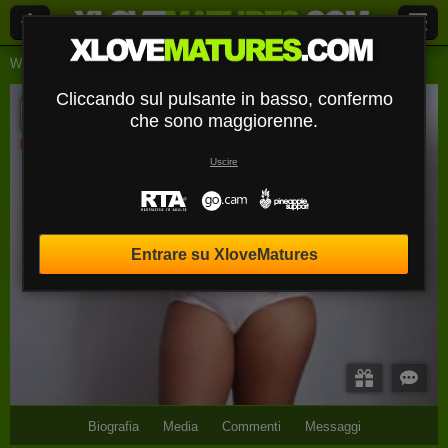
Webcam Live
Signore
Shanniaxx
Cliccando sul pulsante in basso, confermo
ShanniaXX
che sono maggiorenne.
Disconnesso
Uscire
Entrare su XloveMatures
Biografia
Media
Commenti
Messaggi