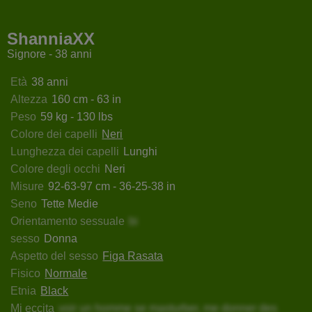
issonWeel
DanMartines
CrystalXBlack
Ghertr
ShanniaXX
Signore - 38 anni
Età
38 anni
Altezza
160 cm - 63 in
Peso
59 kg - 130 lbs
Colore dei capelli
Neri
Lunghezza dei capelli
Lunghi
Colore degli occhi
Neri
Misure
92-63-97 cm - 36-25-38 in
Seno
Tette Medie
Orientamento sessuale
bi
sesso
Donna
Aspetto del sesso
Figa Rasata
Fisico
Normale
Etnia
Black
Mi eccita
voir un homme se masturber, me donner des