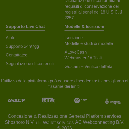
Dichiarazione di conformità ai
requisiti di conservazione dei
registri ai sensi del 18 U.S.C. §
2257
Supporto Live Chat
Modelle & Iscrizioni
Aiuto
Iscrizione
Modelle e studi di modelle
Supporto 24h/7gg
XLoveCash
Contattateci
Webmaster / Affiliati
Segnalazione di contenuti
Go.cam – Verifica dell’età
L’utilizzo della piattaforma può causare dipendenza: ti consigliamo di
fissarne dei limiti.
Concezione & Realizzazione General Platform services
/ E-Wallet services
© 2026