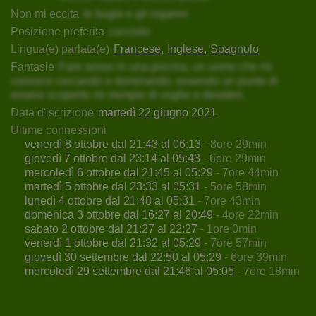
Non mi eccita
le bugie e gli inganni
Posizione preferita
cucciolo
Lingua(e) parlata(e)
Francese
Inglese
Spagnolo
Fantasie
Fare sesso in una piscina, un uomo che mi
conosce cercando e dominando, essendo un punto di
essere scoperto mi riempie di voglie e desideri.
Data d'iscrizione
martedì 22 giugno 2021
Ultime connessioni
venerdì 8 ottobre dal 21:43 al 06:13
- 8ore 29min
giovedì 7 ottobre dal 23:14 al 05:43
- 6ore 29min
mercoledì 6 ottobre dal 21:45 al 05:29
- 7ore 44min
martedì 5 ottobre dal 23:33 al 05:31
- 5ore 58min
lunedì 4 ottobre dal 21:48 al 05:31
- 7ore 43min
domenica 3 ottobre dal 16:27 al 20:49
- 4ore 22min
sabato 2 ottobre dal 21:27 al 22:27
- 1ore 0min
venerdì 1 ottobre dal 21:32 al 05:29
- 7ore 57min
giovedì 30 settembre dal 22:50 al 05:29
- 6ore 39min
mercoledì 29 settembre dal 21:46 al 05:05
- 7ore 18min