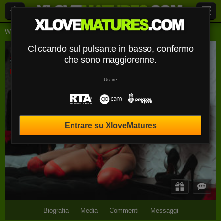
Webcam Live
Signore
Nashabanner
Cliccando sul pulsante in basso, confermo
NashaBanner
che sono maggiorenne.
Disconnesso
Uscire
Entrare su XloveMatures
Biografia
Media
Commenti
Messaggi