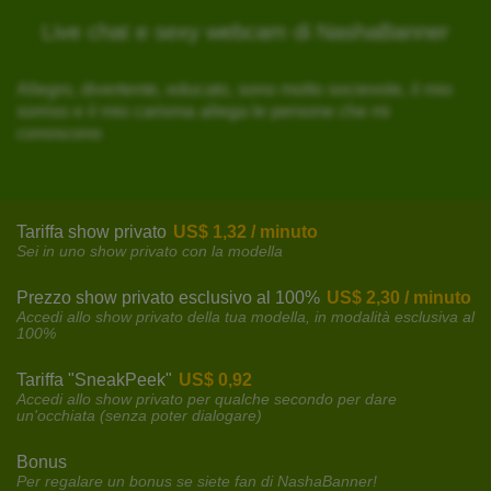
Live chat e sexy webcam di NashaBanner
Allegro, divertente, educato, sono molto socievole, il mio
sorriso e il mio carisma allega le persone che mi
conoscono
Tariffa show privato
US$ 1,32 / minuto
Sei in uno show privato con la modella
Prezzo show privato esclusivo al 100%
US$ 2,30 / minuto
Accedi allo show privato della tua modella, in modalità esclusiva al
100%
Tariffa "SneakPeek"
US$ 0,92
Accedi allo show privato per qualche secondo per dare
un'occhiata (senza poter dialogare)
Bonus
Per regalare un bonus se siete fan di NashaBanner!