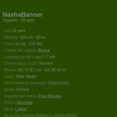
naBellas
EvaMoody
LorenneRose
LedyN
NashaBanner
Signore - 18 anni
Età
19 anni
Altezza
164 cm - 65 in
Peso
52 kg - 115 lbs
Colore dei capelli
Bruna
Lunghezza dei capelli
Corti
Colore degli occhi
Marroni
Misure
60-74-87 cm - 24-29-34 in
Seno
Tette Medie
Orientamento sessuale
Bisessuale
sesso
Donna
Aspetto del sesso
Figa Rasata
Fisico
Normale
Etnia
Latine
Mi eccita
Donne mature e uomini pelosi