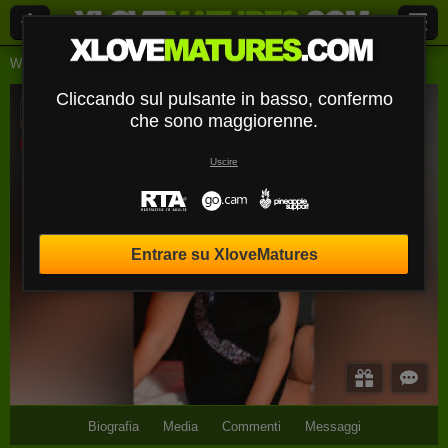
Webcam Live
Signore
Hopecumx
Cliccando sul pulsante in basso, confermo
HopeCumX
che sono maggiorenne.
Disconnesso
Uscire
Entrare su XloveMatures
Biografia
Media
Commenti
Messaggi