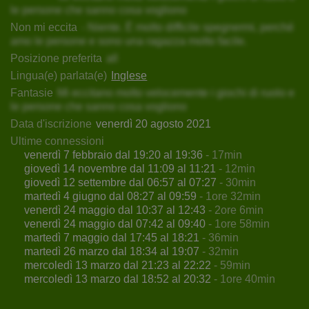
le persone che sanno cosa vogliono
Non mi eccita
- Niente. È molto difficile spegnermi, perché
amo le persone e sono una ragazza molto facile.
Posizione preferita
all
Lingua(e) parlata(e)
Inglese
Fantasie
Mi eccitano molto velocemente i giochi di ruolo e
le persone che sanno cosa vogliono
Data d'iscrizione
venerdì 20 agosto 2021
Ultime connessioni
venerdì 7 febbraio dal 19:20 al 19:36
- 17min
giovedì 14 novembre dal 11:09 al 11:21
- 12min
giovedì 12 settembre dal 06:57 al 07:27
- 30min
martedì 4 giugno dal 08:27 al 09:59
- 1ore 32min
venerdì 24 maggio dal 10:37 al 12:43
- 2ore 6min
venerdì 24 maggio dal 07:42 al 09:40
- 1ore 58min
martedì 7 maggio dal 17:45 al 18:21
- 36min
martedì 26 marzo dal 18:34 al 19:07
- 32min
mercoledì 13 marzo dal 21:23 al 22:22
- 59min
mercoledì 13 marzo dal 18:52 al 20:32
- 1ore 40min