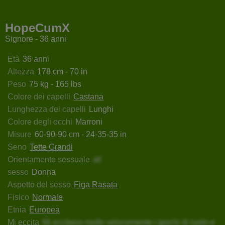
dalHottyX
Lionne
MonaErica
LunaCa
HopeCumX
Signore - 36 anni
Età
36 anni
Altezza
178 cm - 70 in
Peso
75 kg - 165 lbs
Colore dei capelli
Castana
Lunghezza dei capelli
Lunghi
Colore degli occhi
Marroni
Misure
60-90-90 cm - 24-35-35 in
Seno
Tette Grandi
Orientamento sessuale
all
sesso
Donna
Aspetto del sesso
Figa Rasata
Fisico
Normale
Etnia
Europea
Mi eccita
Mi eccitano molto velocemente i giochi di ruolo e