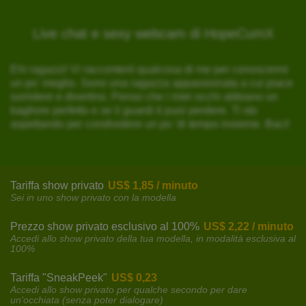
Live chat e sexy webcam di HopeCumX
Ehi ragazzi! Vi racconterò qualcosa di me per conoscermi
un po' meglio. Sono una ragazza appassionata a cui piace
sorridere e divertirsi. Penso che i miei occhi abbiano un
bagliore perfetto e se li guardi ti puoi perdere. Ti sto
aspettando per condividere un po 'di tempo insieme. Baci!
Tariffa show privato
US$ 1,85 / minuto
Sei in uno show privato con la modella
Prezzo show privato esclusivo al 100%
US$ 2,22 / minuto
Accedi allo show privato della tua modella, in modalità esclusiva al
100%
Tariffa "SneakPeek"
US$ 0,23
Accedi allo show privato per qualche secondo per dare
un'occhiata (senza poter dialogare)