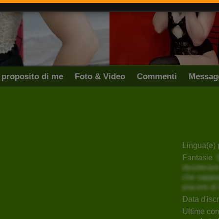
 proposito di me
Foto & Video
Commenti
Messag
SarahWhinhouse
CrystalXBlack
Lingua(e) 
Fantasie
desiderare
che sappia
piacere di
Data d'isc
Ultime co