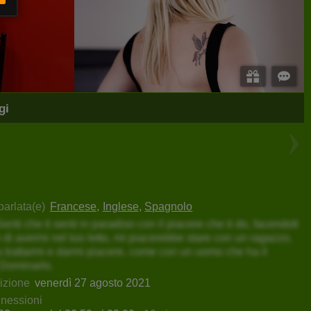
gi
Ghertrude
PrettyAngelSquirt
parlata(e)
Francese
Inglese
Spagnolo
Senti che ti senti in paradiso con il piacere che ti do, facendoti
 di avermi nel tuo letto, mi piacerebbe stare con un ragazzo,
 trattarmi e darmi piacere, come con un uomo che ha il
 Dominarlo.
rizione
venerdì 27 agosto 2021
nnessioni