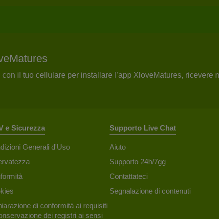
oveMatures
on il tuo cellulare per installare l’app XloveMatures, ricevere no
 e Sicurezza
Supporto Live Chat
dizioni Generali d'Uso
Aiuto
ervatezza
Supporto 24h/7gg
formità
Contattateci
kies
Segnalazione di contenuti
iarazione di conformità ai requisiti
onservazione dei registri ai sensi