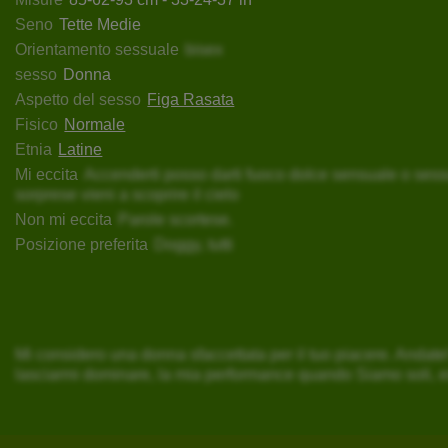
Seno
Tette Medie
Orientamento sessuale
bisex
sesso
Donna
Aspetto del sesso
Figa Rasata
Fisico
Normale
Etnia
Latine
Mi eccita
Accenderti posso darti fuoco dolce sensuale o ses
sorprese vieni a scoprire il cielo
Non mi eccita
Parole scortese.
Posizione preferita
Doggy, tutti
Mi considero una donna sfaccettata per il tuo piacere. Andate! S
lasciarmi dominare, la mia performance quando Siamo soli, e