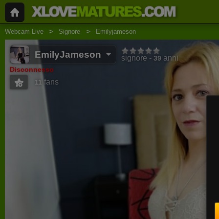
Webcam Live
Signore
Emilyjameson
EmilyJameson
signore
anni
39
Disconnesso
fans
11