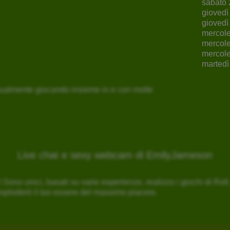
sabato 
giovedì
giovedì
mercole
mercole
mercole
martedì
sualmente giocando insieme in e con molte
Live chat e sexy webcam di EmilyJameson
ono unici, basati su varie esperienze, realizzo i giochi di Roll, 
sploderò il tuo essere del massimo piacere.