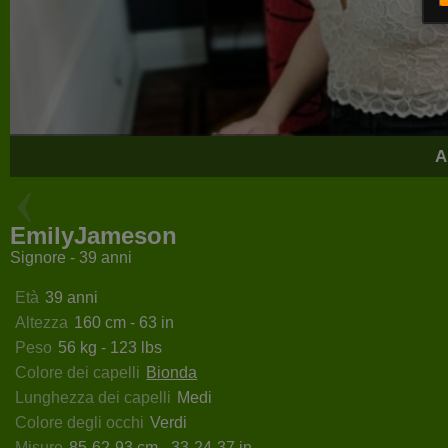
A
EbonnyOolsson
DanMartines
EmilyJameson
Signore - 39 anni
Età
39 anni
Altezza
160 cm - 63 in
Peso
56 kg - 123 lbs
Colore dei capelli
Bionda
Lunghezza dei capelli
Medi
Colore degli occhi
Verdi
Misure
85-62-93 cm - 33-24-37 in