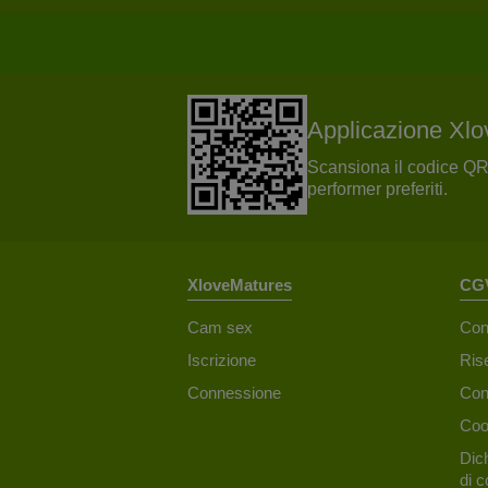
Applicazione Xl
Scansiona il codice QR c
performer preferiti.
XloveMatures
CGV
Cam sex
Con
Iscrizione
Ris
Connessione
Con
Coo
Dich
di c