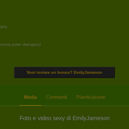
100%
senza poter dialogare)
Vuoi inviare un bonus? EmilyJameson
Media
Commenti
Pianificazione
Foto e video sexy di EmilyJameson