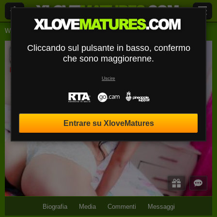
Webcam Live
Signore
Emilyconor
Cliccando sul pulsante in basso, confermo
EmilyConor
che sono maggiorenne.
Disconnesso
Uscire
Entrare su XloveMatures
Biografia
Media
Commenti
Messaggi