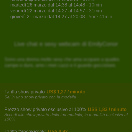
martedì 26 marzo dal 14:38 al 14:48
- 10min
venerdì 22 marzo dal 14:27 al 14:57
- 31min
giovedì 21 marzo dal 14:27 al 20:08
- 5ore 41min
Live chat e sexy webcam di EmilyConor
Sono una donna molto sexy che ama scopare a quattro
zampe e duro, amo i miei cazzi e li guardo gocciolare.
Tariffa show privato
US$ 1,27 / minuto
Sei in uno show privato con la modella
Prezzo show privato esclusivo al 100%
US$ 1,83 / minuto
Accedi allo show privato della tua modella, in modalità esclusiva al
100%
Tariffa "SneakPeek"
US$ 0,92