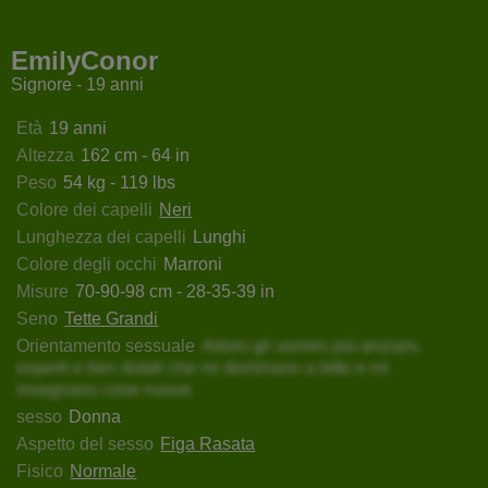
taXBlue
CurvySensation
MonAnastasia
NemayHo
EmilyConor
Signore - 19 anni
Età
19 anni
Altezza
162 cm - 64 in
Peso
54 kg - 119 lbs
Colore dei capelli
Neri
Lunghezza dei capelli
Lunghi
Colore degli occhi
Marroni
Misure
70-90-98 cm - 28-35-39 in
Seno
Tette Grandi
Orientamento sessuale
Adoro gli uomini più anziani,
esperti e ben dotati che mi dominano a letto e mi
insegnano cose nuove
sesso
Donna
Aspetto del sesso
Figa Rasata
Fisico
Normale