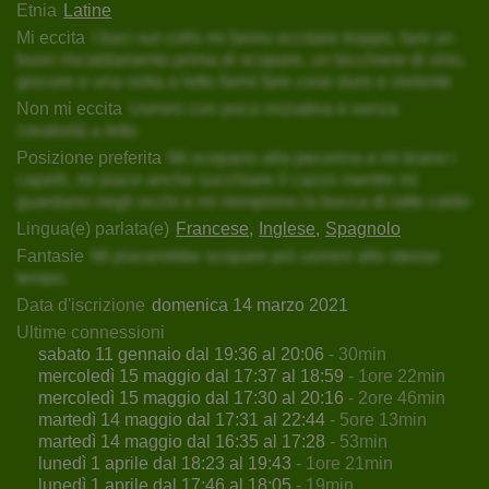
Etnia
Latine
Mi eccita
I baci sul collo mi fanno eccitare troppo, fare un
buon riscaldamento prima di scopare, un bicchiere di vino,
giocare e una volta a letto farmi fare cose dure e violente
Non mi eccita
Uomini con poca iniziativa e senza
creatività a letto
Posizione preferita
Mi scopano alla pecorina e mi tirano i
capelli, mi piace anche succhiare il cazzo mentre mi
guardano negli occhi e mi riempiono la bocca di latte caldo
Lingua(e) parlata(e)
Francese
Inglese
Spagnolo
Fantasie
Mi piacerebbe scopare più uomini allo stesso
tempo.
Data d'iscrizione
domenica 14 marzo 2021
Ultime connessioni
sabato 11 gennaio dal 19:36 al 20:06
- 30min
mercoledì 15 maggio dal 17:37 al 18:59
- 1ore 22min
mercoledì 15 maggio dal 17:30 al 20:16
- 2ore 46min
martedì 14 maggio dal 17:31 al 22:44
- 5ore 13min
martedì 14 maggio dal 16:35 al 17:28
- 53min
lunedì 1 aprile dal 18:23 al 19:43
- 1ore 21min
lunedì 1 aprile dal 17:46 al 18:05
- 19min