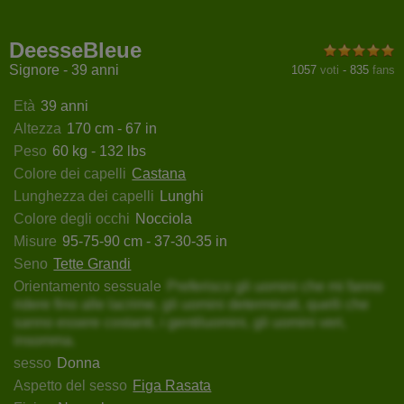
phiaBlair
AfroditaTits
AngelaBranson
AmeliaV
DeesseBleue
Signore - 39 anni
1057
voti
-
835
fans
Età
39 anni
Altezza
170 cm - 67 in
Peso
60 kg - 132 lbs
Colore dei capelli
Castana
Lunghezza dei capelli
Lunghi
Colore degli occhi
Nocciola
Misure
95-75-90 cm - 37-30-35 in
Seno
Tette Grandi
Orientamento sessuale
Preferisco gli uomini che mi fanno
ridere fino alle lacrime, gli uomini determinati, quelli che
sanno essere costanti, i gentiluomini, gli uomini veri,
insomma.
sesso
Donna
Aspetto del sesso
Figa Rasata