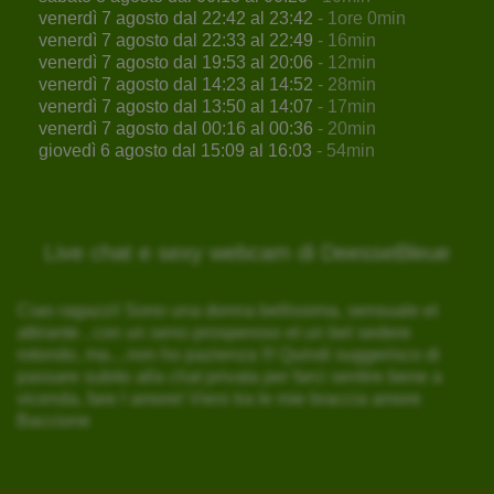
venerdì 7 agosto dal 22:42 al 23:42
- 1ore 0min
venerdì 7 agosto dal 22:33 al 22:49
- 16min
venerdì 7 agosto dal 19:53 al 20:06
- 12min
venerdì 7 agosto dal 14:23 al 14:52
- 28min
venerdì 7 agosto dal 13:50 al 14:07
- 17min
venerdì 7 agosto dal 00:16 al 00:36
- 20min
giovedì 6 agosto dal 15:09 al 16:03
- 54min
Live chat e sexy webcam di DeesseBleue
Ciao ragazzi! Sono una donna bellissima, sensuale et
attirante , con un seno prosperoso et un bel sedere
rotondo, ma....non ho pazienza !!! Quindi suggerisco di
passare subito alla chat privata per farci sentire bene a
vicenda, fare l amore! Vieni tra le mie braccia amore
Baccione