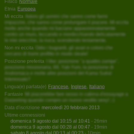
Fisico
Normale
Etnia
Europea
Mi eccita
Adoro gli uomini che sanno come farmi
impazzire, che sanno come prolungare il piacere. Mi eccita
molto anche quando mi baciano appassionatamente
contro un muro, leccando e mordicchiando delicatamente
le mie orecchie, la nuca, scendendo lentamente.
Non mi eccita
Odio i bugiardi, gli avari e coloro che
cercano di trarre profitto in modo sleale!
Posizione preferita
I like: posizione "a quattro zampe",
posizione missionaria, 69, Yab-Yum, la posizione di
Andromaca e molte altre posizioni del Kama Sutra!
Interessato?
Lingua(e) parlata(e)
Francese
Inglese
Italiano
Fantasie
Mi piacerebbe fare sesso in cabina d'essayage a
Darjeeling quando compro un nuovo vestito sexy! ;-)
Data d'iscrizione
mercoledì 20 febbraio 2013
Ultime connessioni
domenica 9 agosto dal 10:15 al 10:41
- 26min
domenica 9 agosto dal 00:28 al 00:47
- 19min
sabato 8 agosto dal 00:13 al 00:23
- 10min