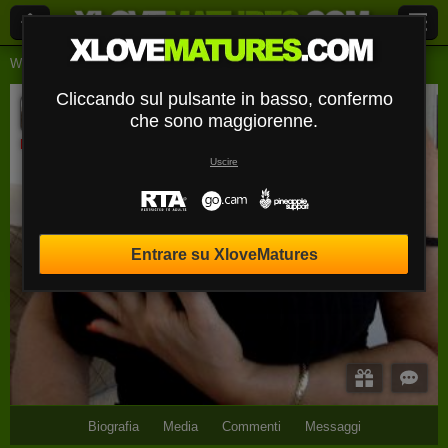
Webcam Live
Signore
Deessebleue
Cliccando sul pulsante in basso, confermo
DeesseBleue
che sono maggiorenne.
Disconnesso
Uscire
Entrare su XloveMatures
Biografia
Media
Commenti
Messaggi