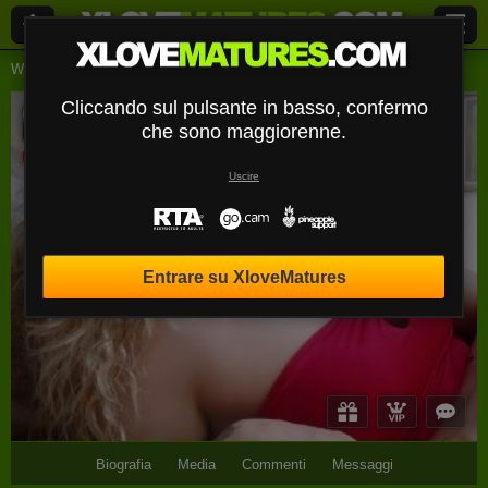
Webcam Live
Signore
Annarichie
Cliccando sul pulsante in basso, confermo
AnnaRichie
che sono maggiorenne.
Disconnesso
Uscire
Entrare su XloveMatures
Biografia
Media
Commenti
Messaggi