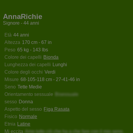
erlyBonnet
MonAnastasia
SweetAmandaPolis
Ornella
AnnaRichie
Signore - 44 anni
Età
44 anni
Altezza
170 cm - 67 in
Peso
65 kg - 143 lbs
Colore dei capelli
Bionda
Lunghezza dei capelli
Lunghi
Colore degli occhi
Verdi
Misure
68-105-118 cm - 27-41-46 in
Seno
Tette Medie
Orientamento sessuale
Bisessuale
sesso
Donna
Aspetto del sesso
Figa Rasata
Fisico
Normale
Etnia
Latine
Mi eccita
Amo tutto ciò che ha a che fare con il mio seno.