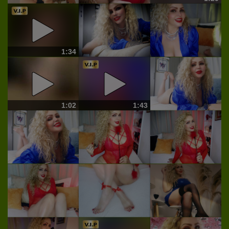
1:34
1:02
1:43