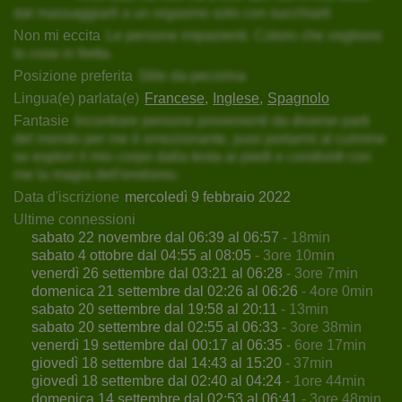
dal massaggiarli a un orgasmo solo con succhiarli
Non mi eccita
Le persone impazienti. Coloro che vogliono
le cose in fretta.
Posizione preferita
Stile da pecorina
Lingua(e) parlata(e)
Francese
Inglese
Spagnolo
Fantasie
Incontrare persone provenienti da diverse parti
del mondo per me è emozionante, puoi portarmi al culmine
se esplori il mio corpo dalla testa ai piedi e condividi con
me la magia dell'erotismo.
Data d'iscrizione
mercoledì 9 febbraio 2022
Ultime connessioni
sabato 22 novembre dal 06:39 al 06:57
- 18min
sabato 4 ottobre dal 04:55 al 08:05
- 3ore 10min
venerdì 26 settembre dal 03:21 al 06:28
- 3ore 7min
domenica 21 settembre dal 02:26 al 06:26
- 4ore 0min
sabato 20 settembre dal 19:58 al 20:11
- 13min
sabato 20 settembre dal 02:55 al 06:33
- 3ore 38min
venerdì 19 settembre dal 00:17 al 06:35
- 6ore 17min
giovedì 18 settembre dal 14:43 al 15:20
- 37min
giovedì 18 settembre dal 02:40 al 04:24
- 1ore 44min
domenica 14 settembre dal 02:53 al 06:41
- 3ore 48min