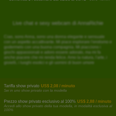
Live chat e sexy webcam di AnnaRichie
Ciao, sono Anna, sono una donna elegante e sensuale
con un aspetto accattivante. Mi piace esplorare l'erotismo e
godermelo con una buona compagnia. Mi piacciono i
giochi appassionati e adoro essere adorato, ma mi fa
anche piacere che mi renda felice. Amo la natura, l'arte, i
gioielli, i luoghi esotici e gli uomini di buon umore
Tariffa show privato
US$ 2,08 / minuto
Sei in uno show privato con la modella
Prezzo show privato esclusivo al 100%
US$ 2,88 / minuto
Accedi allo show privato della tua modella, in modalità esclusiva al
100%