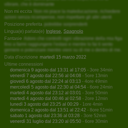
vibrare, che è dominante
Non mi eccita
Non mi piace la maleducazione, richiedere
azioni senza ricompense, non rispettare gli altri utenti
Posizione preferita
potrebbe sorprenderti
Lingua(e) parlata(e)
Inglese
Spagnolo
Fantasie
Adoro che controlli ogni vibrazione della mia figa
fino a farmi raggiungere l'estasi e mentre lo fai ti sento
gemere e potenziare mentre vieni su di me o dentro di me.
Data d'iscrizione
martedì 15 marzo 2022
Ultime connessioni
domenica 9 agosto dal 13:31 al 17:05
- 3ore 34min
venerdì 7 agosto dal 22:56 al 04:08
- 5ore 13min
giovedì 6 agosto dal 22:24 al 03:13
- 4ore 49min
mercoledì 5 agosto dal 22:30 al 04:54
- 6ore 24min
martedì 4 agosto dal 23:12 al 03:01
- 3ore 50min
martedì 4 agosto dal 00:46 al 02:58
- 2ore 12min
lunedì 3 agosto dal 23:25 al 00:29
- 1ore 4min
domenica 2 agosto dal 13:51 al 22:42
- 8ore 51min
sabato 1 agosto dal 23:36 al 03:28
- 3ore 52min
venerdì 31 luglio dal 23:20 al 05:50
- 6ore 30min