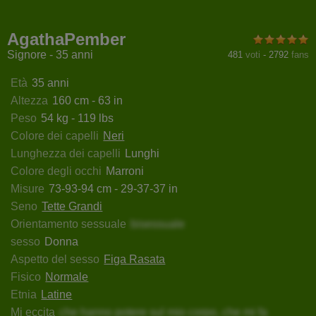
linaKylla
EbonyAngelForU
GagingMolly
DoraCh
AgathaPember
Signore - 35 anni
481
voti
-
2792
fans
Età
35 anni
Altezza
160 cm - 63 in
Peso
54 kg - 119 lbs
Colore dei capelli
Neri
Lunghezza dei capelli
Lunghi
Colore degli occhi
Marroni
Misure
73-93-94 cm - 29-37-37 in
Seno
Tette Grandi
Orientamento sessuale
bisessuale
sesso
Donna
Aspetto del sesso
Figa Rasata
Fisico
Normale
Etnia
Latine
Mi eccita
che hanno potere sul mio corpo, che mi fa