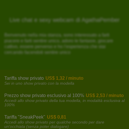
Live chat e sexy webcam di AgathaPember
Benvenuto nella mia stanza, sono interessato a farti
piacere e farti sentire unico, adoro le fantasie, giocare
cattivo, essere perverso e ho l'esperienza che stai
cercando facendoti sentire unico
Tariffa show privato
US$ 1,32 / minuto
Sei in uno show privato con la modella
Prezzo show privato esclusivo al 100%
US$ 2,53 / minuto
Accedi allo show privato della tua modella, in modalità esclusiva al
100%
Tariffa "SneakPeek"
US$ 0,81
Accedi allo show privato per qualche secondo per dare
un'occhiata (senza poter dialogare)