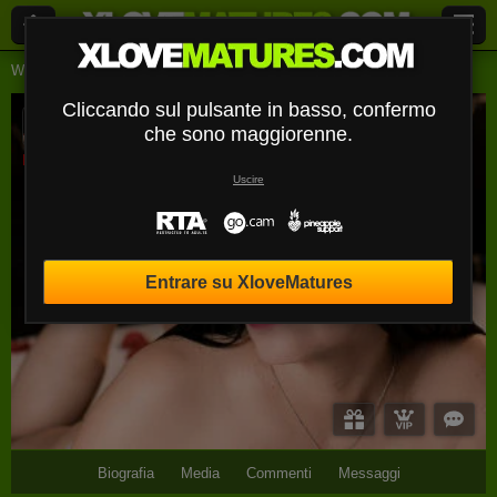
Webcam Live
Signore
Agathapember
Cliccando sul pulsante in basso, confermo
AgathaPember
che sono maggiorenne.
Disconnesso
Uscire
Entrare su XloveMatures
Biografia
Media
Commenti
Messaggi