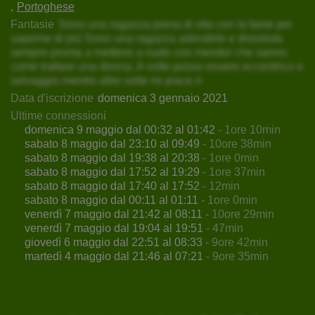
Portoghese
Fantasie
Sono una ragazza piena di vita con la fame per
saperne di più Sono una ragazza adorabile e dissoluta
sempre pronta a mettersi a nudo con membri che sanno
come trattare una donna. A volte posso essere eccentrico e
selvaggio mentre altre volte mi piace ri
Data d'iscrizione
domenica 3 gennaio 2021
Ultime connessioni
domenica 9 maggio dal 00:32 al 01:42
- 1ore 10min
sabato 8 maggio dal 23:10 al 09:49
- 10ore 38min
sabato 8 maggio dal 19:38 al 20:38
- 1ore 0min
sabato 8 maggio dal 17:52 al 19:29
- 1ore 37min
sabato 8 maggio dal 17:40 al 17:52
- 12min
sabato 8 maggio dal 00:11 al 01:11
- 1ore 0min
venerdì 7 maggio dal 21:42 al 08:11
- 10ore 29min
venerdì 7 maggio dal 19:04 al 19:51
- 47min
giovedì 6 maggio dal 22:51 al 08:33
- 9ore 42min
martedì 4 maggio dal 21:46 al 07:21
- 9ore 35min