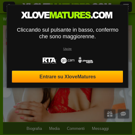
Webcam Live
Signore
Abrirobets
Cliccando sul pulsante in basso, confermo
AbriRobets
che sono maggiorenne.
Disconnesso
Uscire
Entrare su XloveMatures
Biografia
Media
Commenti
Messaggi