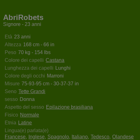
nthaCross
NteBobbyXx
BiancaBoobs69
GoodVibe
AbriRobets
Signore - 23 anni
Età
23 anni
Altezza
168 cm - 66 in
Peso
70 kg - 154 lbs
Colore dei capelli
Castana
Lunghezza dei capelli
Lunghi
Colore degli occhi
Marroni
Misure
75-93-95 cm - 30-37-37 in
Seno
Tette Grandi
sesso
Donna
Aspetto del sesso
Epilazione brasiliana
Fisico
Normale
Etnia
Latine
Lingua(e) parlata(e)
Francese
Inglese
Spagnolo
Italiano
Tedesco
Olandese