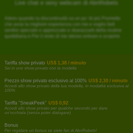
Live chat e sexy webcam di AbriRobets
Adoro quando la discontinuità va un po 'di più Prometto
che avrai la migliore esperienza con me e voglio farti
sentire speciale e apprezzato e sbarazzarti della routine
quotidiana e Per il resto di me stesso entrare e scoprire
Tariffa show privato
US$ 1,38 / minuto
Sei in uno show privato con la modella
Prezzo show privato esclusivo al 100%
US$ 2,30 / minuto
Accedi allo show privato della tua modella, in modalità esclusiva al
100%
Tariffa "SneakPeek"
US$ 0,92
Accedi allo show privato per qualche secondo per dare
un'occhiata (senza poter dialogare)
Bonus
Per regalare un bonus se siete fan di AbriRobets!