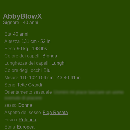
tModellX
CrystalXBlack
VayolethX
LexyR
AbbyBlowX
Signore - 40 anni
Età
40 anni
Altezza
131 cm - 52 in
Peso
90 kg - 198 lbs
Colore dei capelli
Bionda
Lunghezza dei capelli
Lunghi
Colore degli occhi
Blu
Misure
110-102-104 cm - 43-40-41 in
Seno
Tette Grandi
Orientamento sessuale
Uomini mi piace lasciare un uomo
svenuto di piacere
sesso
Donna
Aspetto del sesso
Figa Rasata
Fisico
Rotonda
Etnia
Europea