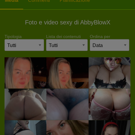
Media
Commenti
Pianificazione
Foto e video sexy di AbbyBlowX
Tipologia
Lista dei contenuti
Ordina per