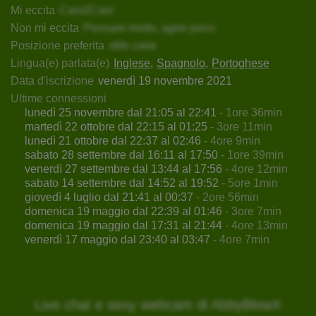
Mi eccita
Cam2Cam
Non mi eccita
Pensare molto, agire poco.
Posizione preferita
stile cane
Lingua(e) parlata(e)
Inglese
Spagnolo
Portoghese
Data d'iscrizione
venerdì 19 novembre 2021
Ultime connessioni
lunedì 25 novembre dal 21:05 al 22:41
- 1ore 36min
martedì 22 ottobre dal 22:15 al 01:25
- 3ore 11min
lunedì 21 ottobre dal 22:37 al 02:46
- 4ore 9min
sabato 28 settembre dal 16:11 al 17:50
- 1ore 39min
venerdì 27 settembre dal 13:44 al 17:56
- 4ore 12min
sabato 14 settembre dal 14:52 al 19:52
- 5ore 1min
giovedì 4 luglio dal 21:41 al 00:37
- 2ore 56min
domenica 19 maggio dal 22:39 al 01:46
- 3ore 7min
domenica 19 maggio dal 17:31 al 21:44
- 4ore 13min
venerdì 17 maggio dal 23:40 al 03:47
- 4ore 7min
Live chat e sexy webcam di AbbyBlowX