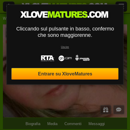
Webcam Live
Signore
Abbyblowx
Cliccando sul pulsante in basso, confermo
AbbyBlowX
che sono maggiorenne.
Disconnesso
Uscire
Entrare su XloveMatures
Biografia
Media
Commenti
Messaggi